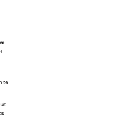
we
r
n te
uit
as