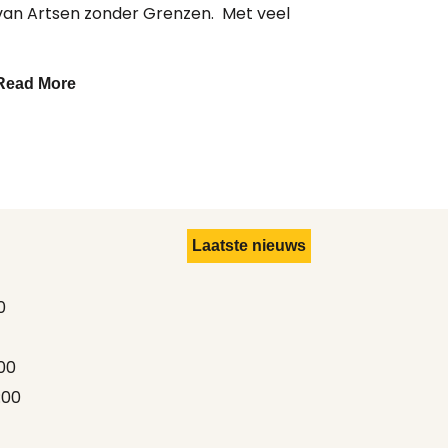
van Artsen zonder Grenzen. Met veel
Read More
Laatste nieuws
0
00
:00