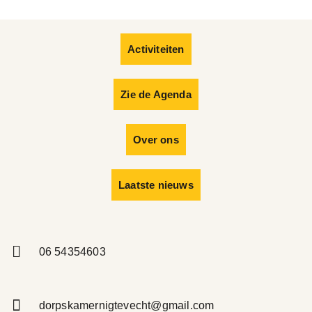
Activiteiten
Zie de Agenda
Over ons
Laatste nieuws
06 54354603
dorpskamernigtevecht@gmail.com