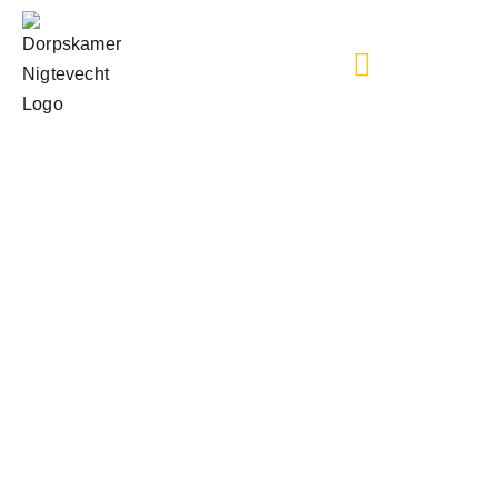
Project adoptie (bijen)perkjes